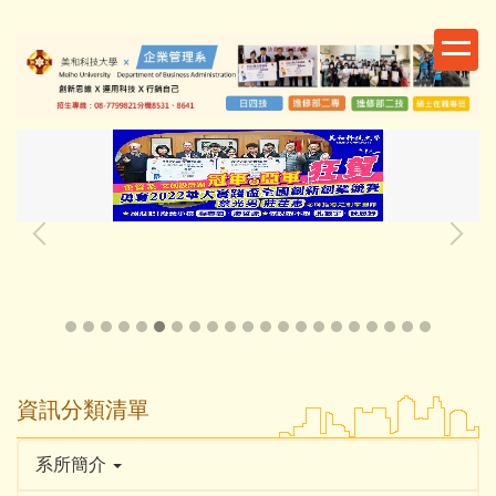
跳
到
主
要
內
容
區
資訊分類清單
系所簡介